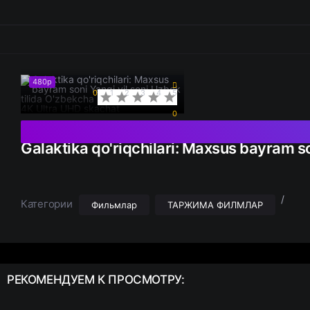
480p
0
1
2
3
4
5
0
Galaktika qo'riqchilari: Maxsus bayram so
/
Категории
Фильмлар
ТАРЖИМА ФИЛМЛАР
РЕКОМЕНДУЕМ
К ПРОСМОТРУ: