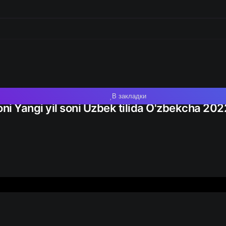
В закладки
ni Yangi yil soni Uzbek tilida O'zbekcha 20