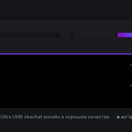
Регистрация
Во
 4K Ultra UHD skachat онлайн в хорошем качестве
407 П