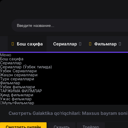
Бош саҳифа
Сериаллар
Фильмлар
Меню
Бош саҳифа
Сериаллар
Сериаллар (Ўзбек тилида)
Ўзбек Сериаллари
Сериаллар (Ўзбек тилида)
Ўзбек фильмлари
Жаҳон сериаллари
Ўзбек Сериаллари
ТАРЖИМА ФИЛМЛАР
Турк сериаллари
Фильмлар
Жаҳон сериаллари
Ҳинд фильмлари
Ўзбек фильмлари
ТАРЖИМА ФИЛМЛАР
Турк сериаллари
Ужас фильмлар
Ҳинд фильмлари
Ужас фильмлар
МультФильмлар
Смотреть Galaktika qo'riqchilari: Maxsus bayram soni
Смотреть онлайн
Скачать
Трейлер