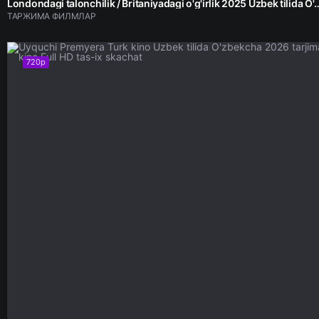
Londondagi talonchilik / Britaniyadagi o'g'irlik 2025 Uzbek tilida O
ТАРЖИМА ФИЛМЛАР
720p