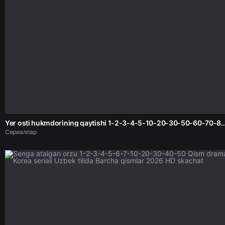
Yer osti hukmdorining qaytishi 1-2-3-4-5-10-20-30-50-60-70-80-90 Qism drama koreya seriali uzbek 
Сериаллар