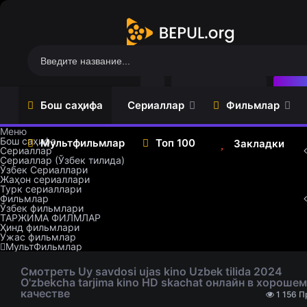
Регистрация
Во
Бош саҳифа
Сериаллар
Фильмлар
Меню
Бош саҳифа
Мультфильмлар
Топ 100
Закладки
Сериаллар
Сериаллар (Ўзбек тилида)
Ўзбек Сериаллари
Сериаллар
Ўзбек
Жаҳон сериаллари
(Ўзбек
фильмлари
Турк сериаллари
тилида)
ТАРЖИМА
Фильмлар
Ўзбек
ФИЛМЛАР
Ўзбек фильмлари
Сериаллари
ТАРЖИМА ФИЛМЛАР
Ҳинд
Ҳинд фильмлари
Жаҳон
фильмлари
Ужас фильмлар
сериаллари
МультФильмлар
Ужас
Турк
фильмлар
Смотреть Uy savdosi ujas kino Uzbek tilida 2024
сериаллари
O'zbekcha tarjima kino HD skachat онлайн в хорошем
качестве
1 156 П