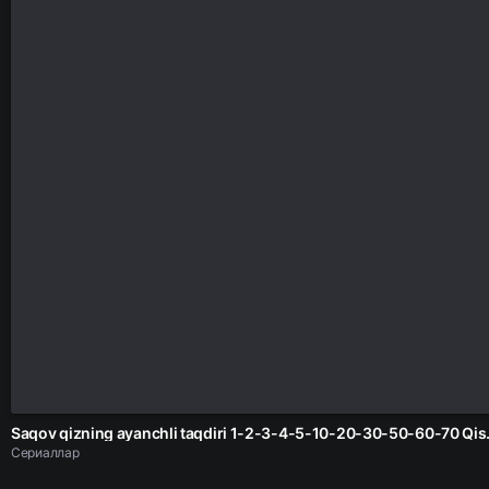
Saqov qizning ayanchli taqdiri
Сериаллар