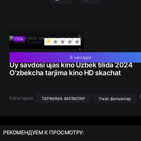
720p
20
1
2
3
4
5
1
В закладки
Uy savdosi ujas kino Uzbek tilida 2024
O'zbekcha tarjima kino HD skachat
/
Категории
ТАРЖИМА ФИЛМЛАР
Ужас фильмлар
РЕКОМЕНДУЕМ
К ПРОСМОТРУ: