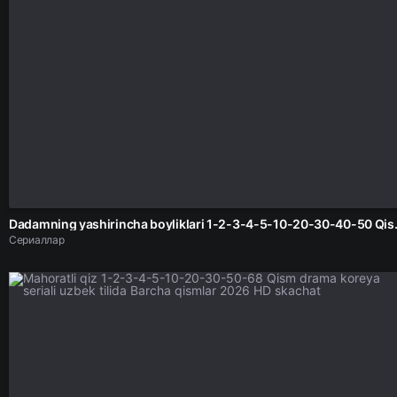
Dadamning yashirincha boyliklari 1-2-3
Сериаллар