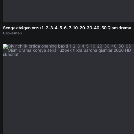
Senga atalgan orzu 1-2-3-4-5-6-7-10-20-30-40-50 Qism drama Korea seria
Сериаллар