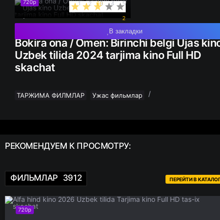
720p
1
2
60
3
4
5
2
В закладки
Bokira ona / Omen: Birinchi belgi Ujas kin
Uzbek tilida 2024 tarjima kino Full HD
skachat
/
ТАРЖИМА ФИЛМЛАР
Ужас фильмлар
РЕКОМЕНДУЕМ
К ПРОСМОТРУ:
ФИЛЬМЛАР
3912
ПЕРЕЙТИ В КАТАЛО
720p