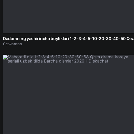
Dadamning yashirincha boyliklari 1-2-3
Сериаллар