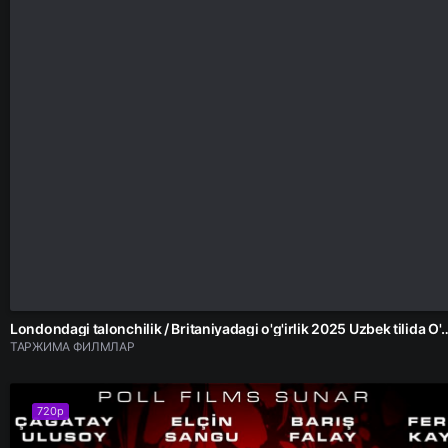
Londondagi talonchilik / Britaniyadagi o'g'irlik 2025 Uzbek tilida O
ТАРЖИМА ФИЛМЛАР
720p