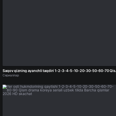
Saqov qizning ayanchli taqdiri
Сериаллар