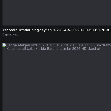
Yer osti hukmdorining qaytishi 1-2-3-4-5-10-20-30-50-60-70-80-90 Qism drama koreya seriali uzbek 
Сериаллар