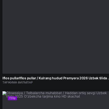
Iflos pullarIflos pullar / Kulrang hudud Premyera 2026 
ТАРЖИМА ФИЛМЛАР
720p