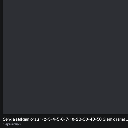
Senga atalgan orzu 1-2-3-4-5-6-7-10-20-30-40-50 Qism drama Korea seria
Сериаллар