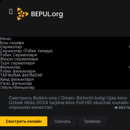
Меню
Бош саҳифа
Сериаллар
Сериаллар (Ўзбек тилида)
Ўзбек Сериаллари
Жаҳон сериаллари
Турк сериаллари
Фильмлар
Ўзбек фильмлари
ТАРЖИМА ФИЛМЛАР
Ҳинд фильмлари
Ужас фильмлар
МультФильмлар
Смотреть Bokira ona / Omen: Birinchi belgi Ujas kino
Uzbek tilida 2024 tarjima kino Full HD skachat онлайн
хорошем качестве
993 П
Смотреть онлайн
Скачать
Трейлер