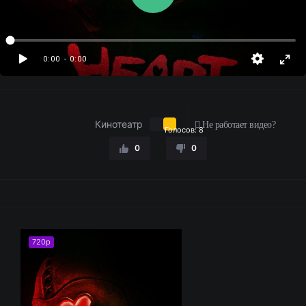
0:00
- 0:00
Кинотеатр
Не работает видео?
Голосов:
8
0
0
720p