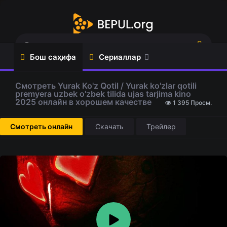
Бош саҳифа
Сериаллар
Регистрация
Войти
Фильмлар
Мультфильмлар
Смотреть Yurak Ko'z Qotil / Yurak ko'zlar qotili
premyera uzbek o'zbek tilida ujas tarjima kino
2025 онлайн в хорошем качестве
1 395 Просм.
Сериаллар
Ўзбек
(Ўзбек
фильмлари
Топ 100
Закладки
тилида)
ТАРЖИМА
Смотреть онлайн
Скачать
Трейлер
Ўзбек
ФИЛМЛАР
Сериаллари
Ҳинд
Жаҳон
фильмлари
сериаллари
Ужас
Турк
фильмлар
сериаллари