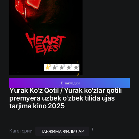
20
1
2
3
4
5
8
В закладки
Yurak Ko'z Qotil / Yurak ko'zlar qotili
premyera uzbek o'zbek tilida ujas
tarjima kino 2025
/
Категории
ТАРЖИМА ФИЛМЛАР