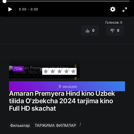
0:00
- 0:00
Голосов:
0
0
0
720p
0
1
2
3
4
5
0
В закладки
Amaran Premyera Hind kino Uzbek
tilida O'zbekcha 2024 tarjima kino
Full HD skachat
/
Фильмлар
ТАРЖИМА ФИЛМЛАР