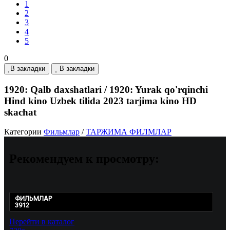
1
2
3
4
5
0
В закладки
В закладки
1920: Qalb daxshatlari / 1920: Yurak qo'rqinchi
Hind kino Uzbek tilida 2023 tarjima kino HD
skachat
Категории
Фильмлар
/
ТАРЖИМА ФИЛМЛАР
Рекомендуем
к просмотру:
ФИЛЬМЛАР
3912
Перейти в каталог