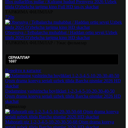
Iflos pullarIflos pullar / Kulrang hudud Premyera 2026 Uzbek
tilida O'zbekcha tarjima kino Full HD tas-ix skachat
ТАРЖИМА ФИЛМЛАР
720p
Obsessiya / Telbalarcha muhabbat / Haddan ortiq sevgi Uzbek
tilida 2025 O'zbekcha tarjima kino HD skachat
ТАРЖИМА ФИЛМЛАР / Ужас фильмлар
СЕРИАЛЛАР
1697
Перейти в каталог
Dadamning yashirincha boyliklari 1-2-3-4-5-10-20-30-40-50
Qism drama koreya seriali uzbek tilida Barcha qismlar 2026 HD
skachat
Сериаллар
Mahoratli qiz 1-2-3-4-5-10-20-30-50-68 Qism drama koreya
seriali uzbek tilida Barcha qismlar 2026 HD skachat