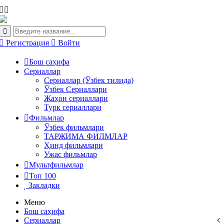
Регистрация
Войти
Бош саҳифа
Сериаллар
Сериаллар (Ўзбек тилида)
Ўзбек Сериаллари
Жаҳон сериаллари
Турк сериаллари
Фильмлар
Ўзбек фильмлари
ТАРЖИМА ФИЛМЛАР
Ҳинд фильмлари
Ужас фильмлар
Мультфильмлар
Топ 100
Закладки
Меню
Бош саҳифа
Сериаллар