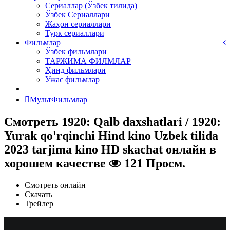
Сериаллар (Ўзбек тилида)
Ўзбек Сериаллари
Жаҳон сериаллари
Турк сериаллари
Фильмлар
Ўзбек фильмлари
ТАРЖИМА ФИЛМЛАР
Ҳинд фильмлари
Ужас фильмлар
МультФильмлар
Смотреть 1920: Qalb daxshatlari / 1920:
Yurak qo'rqinchi Hind kino Uzbek tilida
2023 tarjima kino HD skachat онлайн в
хорошем качестве
121 Просм.
Смотреть онлайн
Скачать
Трейлер