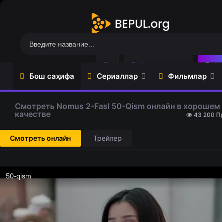
Регистрация
Во
Бош саҳифа
Сериаллар
Фильмлар
Мультфильмлар
Топ 100
Закладки
Смотреть Nomus 2-Fasl 50-Qism онлайн в хорошем
качестве
43 200 П
Сериаллар
Ўзбек
(Ўзбек
фильмлари
тилида)
Смотреть онлайн
Трейлер
ТАРЖИМА
Ўзбек
ФИЛМЛАР
Сериаллари
Ҳинд
Жаҳон
фильмлари
сериаллари
Ужас
Турк
фильмлар
сериаллари