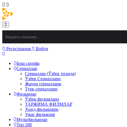
Регистрация
Войти
Бош саҳифа
Сериаллар
Сериаллар (Ўзбек тилида)
Ўзбек Сериаллари
Жаҳон сериаллари
Турк сериаллари
Фильмлар
Ўзбек фильмлари
ТАРЖИМА ФИЛМЛАР
Ҳинд фильмлари
Ужас фильмлар
Мультфильмлар
Топ 100