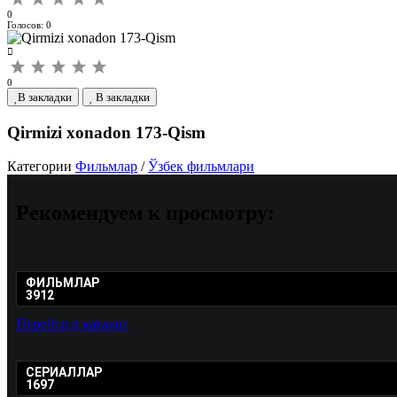
0
Голосов:
0
0
В закладки
В закладки
Qirmizi xonadon 173-Qism
Категории
Фильмлар
/
Ўзбек фильмлари
Рекомендуем
к просмотру:
ФИЛЬМЛАР
3912
Перейти в каталог
СЕРИАЛЛАР
1697