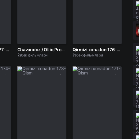
Qirmizi xonadon 177-Qism
Chavandoz / Otliq Premyera Uzbek tilida O'zbekcha 2017 tarjima kino Full HD tas-ix skachat
Qirmizi xonadon 176-Qism
Ўзбек фильмлари
Ўзбек фильмлари