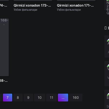
Qirmizi xonadon 174-Qism
Qirmizi xonadon 173-Qism
Qirmizi xonadon 171-Qism
Ўзбек фильмлари
Ўзбек фильмлари
V
Qirmizi xonadon 168-Qism
7
8
9
10
11
...
160
S