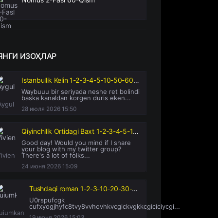
ЯНГИ
ИЗОҲЛАР
Istanbullik Kelin 1-2-3-4-5-10-50-60-70-90-100-110-130-140-150-160 Qism Turk serial uzbek tilida barcha qismlar
Waybuuu bir seriyada neshe ret bolindi
baska kanaldan korgen duris eken...
Aygul
28 июля 2026 15:50
Qiyinchilik Ortidagi Baxt 1-2-3-4-5-10-20-30-50-60-70-80-95 Qism drama koreya seriali uzbek tilida Barcha qismlar 2026 HD skachat
Good day! Would you mind if I share
your blog with my twitter group?
ivien
There's a lot of folks...
24 июня 2026 15:09
Tushdagi roman 1-2-3-10-20-30-50-60-70-80-90 Qism drama koreya seriali uzbek tilida Barcha qismlar
U0rspufcgk
cufxyogjhyfc8tvy8vvhovhkvcgickvgkkcgiciciycgi...
uiumkan
19 июня 2026 15:03