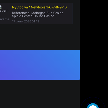
Nyutopiya / Newtopia 1-6-7-8-9-10-11-12-13-14-15 Qism koreys serial barcha qismlari uzbek o'zbek tilida
References: Mohegan Sun Casino
Spiele Bestes Online Casino...
averne
17 июня 2026 01:13