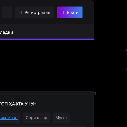
Регистрация
Войти
ладки
ТОП
ҲАФТА УЧУН
Фильмлар
Сериаллар
Мульт