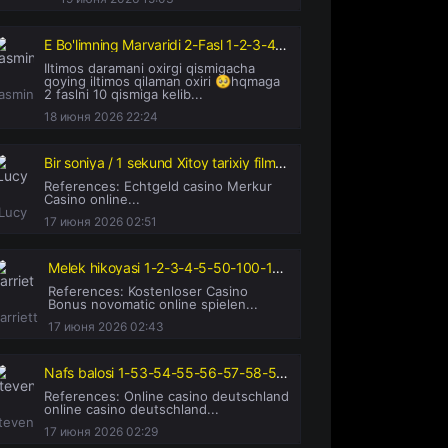
E Bo'limning Marvaridi 2-Fasl 1-2-3-4-5-6-7-8-10-11-12-14-15-16-17-20 Qism serial uzbek tilida Barcha qismlar
Iltimos daramani oxirgi qismigacha
qoying iltimos qilaman oxiri 🥺hqmaga
asmin
2 faslni 10 qismiga kelib...
18 июня 2026 22:24
Bir soniya / 1 sekund Xitoy tarixiy filmi Uzbek tilida 2019 tarjima kino
References: Echtgeld casino Merkur
Casino online...
Lucy
17 июня 2026 02:51
Melek hikoyasi 1-2-3-4-5-50-100-150-200-250-300 qism Turk seriali barcha qismlar Uzbek tilida 2021 HD
References: Kostenloser Casino
Bonus novomatic online spielen...
arriett
17 июня 2026 02:43
Nafs balosi 1-53-54-55-56-57-58-59-60-61-62-63-64 Qism milliy serial uzbek o'zbek tilida 2024
References: Online casino deutschland
online casino deutschland...
teven
17 июня 2026 02:29