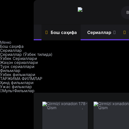
Бош саҳифа
Сериаллар
Меню
Бош саҳифа
Сериаллар
Сериаллар (Ўзбек тилида)
Ўзбек Сериаллари
Сериаллар (Ўзбек тилида)
Ўзбек фильмлари
Жаҳон сериаллари
Турк сериаллари
Ўзбек Сериаллари
ТАРЖИМА ФИЛМЛАР
Фильмлар
Ўзбек фильмлари
Жаҳон сериаллари
Ҳинд фильмлари
ТАРЖИМА ФИЛМЛАР
Турк сериаллари
Ужас фильмлар
Ҳинд фильмлари
Ужас фильмлар
МультФильмлар