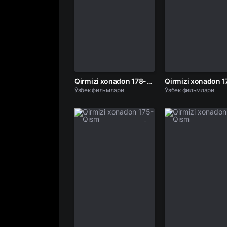
Qirmizi xonadon 178-Qism
Ўзбек фильмлари
Ўзбек фильмлари