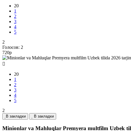
20
1
2
3
4
5
2
Голосов:
2
720p
20
1
2
3
4
5
2
В закладки
В закладки
Minionlar va Mahluqlar Premyera multfilm Uzbek til