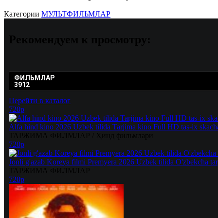
Категории
МУЛЬТФИЛЬМЛАР
Рекомендуем
к просмотру:
ФИЛЬМЛАР
3912
Перейти в каталог
720p
Alfa hind kino 2026 Uzbek tilida Tarjima kino Full HD tas-ix skach
ТАРЖИМА ФИЛМЛАР / Ҳинд фильмлари
720p
Jonli g'azab Koreya filmi Premyera 2026 Uzbek tilida O'zbekcha ta
ТАРЖИМА ФИЛМЛАР
720p