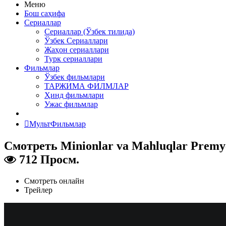
Меню
Бош саҳифа
Сериаллар
Сериаллар (Ўзбек тилида)
Ўзбек Сериаллари
Жаҳон сериаллари
Турк сериаллари
Фильмлар
Ўзбек фильмлари
ТАРЖИМА ФИЛМЛАР
Ҳинд фильмлари
Ужас фильмлар
МультФильмлар
Смотреть Minionlar va Mahluqlar Premye
712 Просм.
Смотреть онлайн
Трейлер