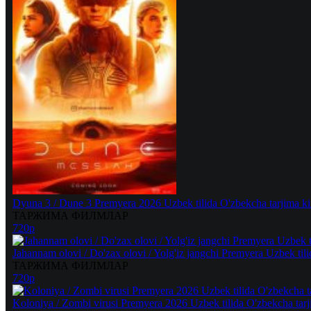
Dyuna 3 / Dune 3 Premyera 2026 Uzbek tilida O'zbekcha tarjima ki
ТАРЖИМА ФИЛМЛАР
720p
Jahannam olovi / Do'zax olovi / Yolg'iz jangchi Premyera Uzbek til
ТАРЖИМА ФИЛМЛАР
720p
Koloniya / Zombi virusi Premyera 2026 Uzbek tilida O'zbekcha tarj