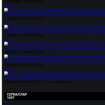
ТАРЖИМА ФИЛМЛАР
720p
Londondagi talonchilik / Britaniyadagi o'g'irlik 2025 Uzbek tilida O
ТАРЖИМА ФИЛМЛАР
720p
Uyquchi Premyera Turk kino Uzbek tilida O'zbekcha 2026 tarjima k
ТАРЖИМА ФИЛМЛАР
720p
Ayollar qo'zg'oloni / Ayollar dunyosi / Ayollar olami Hind kino Uzb
ТАРЖИМА ФИЛМЛАР
Iflos pullarIflos pullar / Kulrang hudud Premyera 2026 Uzbek tilida
ТАРЖИМА ФИЛМЛАР
720p
Obsessiya / Telbalarcha muhabbat / Haddan ortiq sevgi Uzbek tilid
ТАРЖИМА ФИЛМЛАР / Ужас фильмлар
СЕРИАЛЛАР
1697