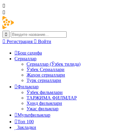
Регистрация
Войти
Бош саҳифа
Сериаллар
Сериаллар (Ўзбек тилида)
Ўзбек Сериаллари
Жаҳон сериаллари
Турк сериаллари
Фильмлар
Ўзбек фильмлари
ТАРЖИМА ФИЛМЛАР
Ҳинд фильмлари
Ужас фильмлар
Мультфильмлар
Топ 100
Закладки