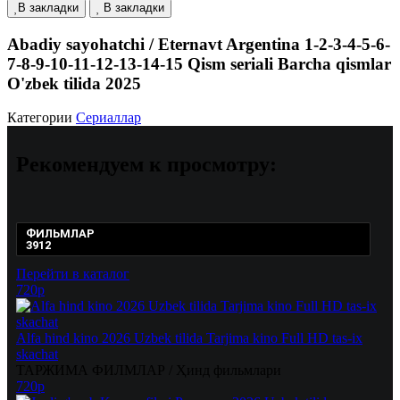
В закладки
В закладки
Abadiy sayohatchi / Eternavt Argentina 1-2-3-4-5-6-
7-8-9-10-11-12-13-14-15 Qism seriali Barcha qismlar
O'zbek tilida 2025
Категории
Сериаллар
Рекомендуем
к просмотру:
ФИЛЬМЛАР
3912
Перейти в каталог
720p
Alfa hind kino 2026 Uzbek tilida Tarjima kino Full HD tas-ix
skachat
ТАРЖИМА ФИЛМЛАР / Ҳинд фильмлари
720p