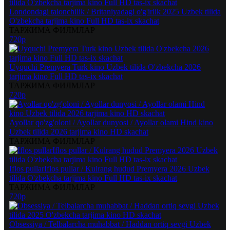
Londondagi talonchilik / Britaniyadagi o'g'irlik 2025 Uzbek tilida
O'zbekcha tarjima kino Full HD tas-ix skachat
ТАРЖИМА ФИЛМЛАР
720p
Uyquchi Premyera Turk kino Uzbek tilida O'zbekcha 2026
tarjima kino Full HD tas-ix skachat
ТАРЖИМА ФИЛМЛАР
720p
Ayollar qo'zg'oloni / Ayollar dunyosi / Ayollar olami Hind kino
Uzbek tilida 2026 tarjima kino HD skachat
ТАРЖИМА ФИЛМЛАР
Iflos pullarIflos pullar / Kulrang hudud Premyera 2026 Uzbek
tilida O'zbekcha tarjima kino Full HD tas-ix skachat
ТАРЖИМА ФИЛМЛАР
720p
Obsessiya / Telbalarcha muhabbat / Haddan ortiq sevgi Uzbek