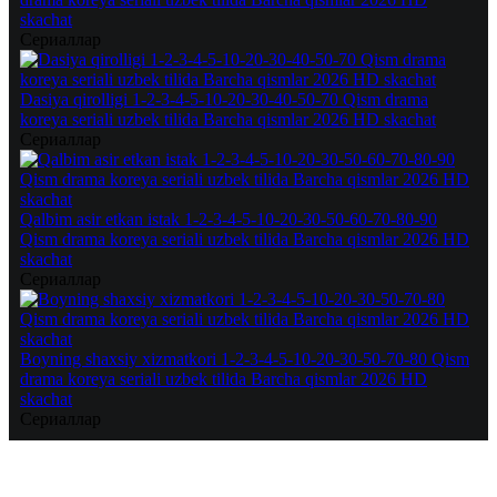
skachat
Сериаллар
Dasiya qirolligi 1-2-3-4-5-10-20-30-40-50-70 Qism drama
koreya seriali uzbek tilida Barcha qismlar 2026 HD skachat
Сериаллар
Qalbim asir etkan istak 1-2-3-4-5-10-20-30-50-60-70-80-90
Qism drama koreya seriali uzbek tilida Barcha qismlar 2026 HD
skachat
Сериаллар
Boyning shaxsiy xizmatkori 1-2-3-4-5-10-20-30-50-70-80 Qism
drama koreya seriali uzbek tilida Barcha qismlar 2026 HD
skachat
Сериаллар
Добавить
комментарий