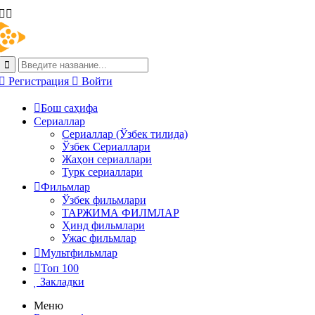
Регистрация
Войти
Бош саҳифа
Сериаллар
Сериаллар (Ўзбек тилида)
Ўзбек Сериаллари
Жаҳон сериаллари
Турк сериаллари
Фильмлар
Ўзбек фильмлари
ТАРЖИМА ФИЛМЛАР
Ҳинд фильмлари
Ужас фильмлар
Мультфильмлар
Топ 100
Закладки
Меню