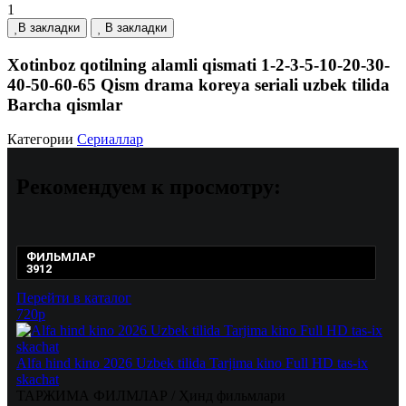
1
В закладки
В закладки
Xotinboz qotilning alamli qismati 1-2-3-5-10-20-30-
40-50-60-65 Qism drama koreya seriali uzbek tilida
Barcha qismlar
Категории
Сериаллар
Рекомендуем
к просмотру:
ФИЛЬМЛАР
3912
Перейти в каталог
720p
Alfa hind kino 2026 Uzbek tilida Tarjima kino Full HD tas-ix
skachat
ТАРЖИМА ФИЛМЛАР / Ҳинд фильмлари