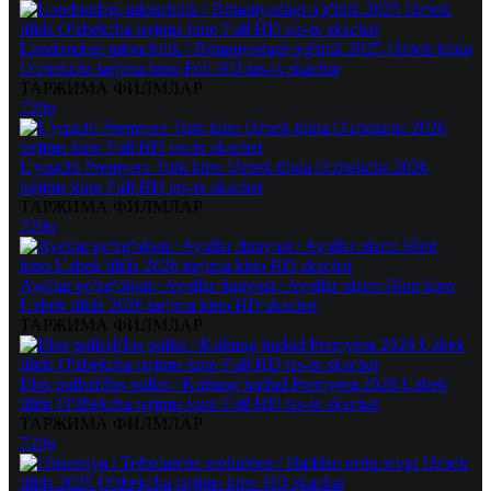
Londondagi talonchilik / Britaniyadagi o'g'irlik 2025 Uzbek tilida
O'zbekcha tarjima kino Full HD tas-ix skachat
ТАРЖИМА ФИЛМЛАР
720p
Uyquchi Premyera Turk kino Uzbek tilida O'zbekcha 2026
tarjima kino Full HD tas-ix skachat
ТАРЖИМА ФИЛМЛАР
720p
Ayollar qo'zg'oloni / Ayollar dunyosi / Ayollar olami Hind kino
Uzbek tilida 2026 tarjima kino HD skachat
ТАРЖИМА ФИЛМЛАР
Iflos pullarIflos pullar / Kulrang hudud Premyera 2026 Uzbek
tilida O'zbekcha tarjima kino Full HD tas-ix skachat
ТАРЖИМА ФИЛМЛАР
720p