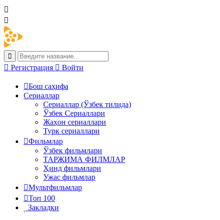
Регистрация
Войти
Бош саҳифа
Сериаллар
Сериаллар (Ўзбек тилида)
Ўзбек Сериаллари
Жаҳон сериаллари
Турк сериаллари
Фильмлар
Ўзбек фильмлари
ТАРЖИМА ФИЛМЛАР
Ҳинд фильмлари
Ужас фильмлар
Мультфильмлар
Топ 100
Закладки