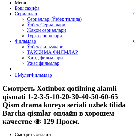
Меню
Бош саҳифа
Сериаллар
Сериаллар (Ўзбек тилида)
Ўзбек Сериаллари
Жаҳон сериаллари
Турк сериаллари
Фильмлар
Ўзбек фильмлари
ТАРЖИМА ФИЛМЛАР
Ҳинд фильмлари
Ужас фильмлар
МультФильмлар
Смотреть Xotinboz qotilning alamli
qismati 1-2-3-5-10-20-30-40-50-60-65
Qism drama koreya seriali uzbek tilida
Barcha qismlar онлайн в хорошем
качестве
129 Просм.
Смотреть онлайн