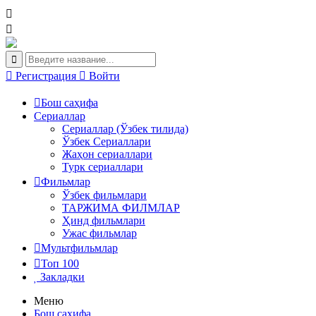
Регистрация
Войти
Бош саҳифа
Сериаллар
Сериаллар (Ўзбек тилида)
Ўзбек Сериаллари
Жаҳон сериаллари
Турк сериаллари
Фильмлар
Ўзбек фильмлари
ТАРЖИМА ФИЛМЛАР
Ҳинд фильмлари
Ужас фильмлар
Мультфильмлар
Топ 100
Закладки
Меню
Бош саҳифа