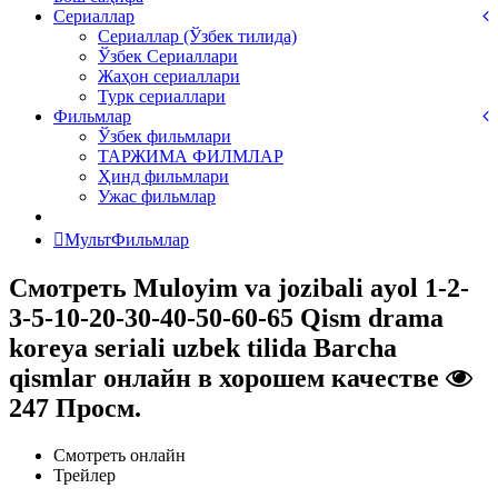
Сериаллар
Сериаллар (Ўзбек тилида)
Ўзбек Сериаллари
Жаҳон сериаллари
Турк сериаллари
Фильмлар
Ўзбек фильмлари
ТАРЖИМА ФИЛМЛАР
Ҳинд фильмлари
Ужас фильмлар
МультФильмлар
Смотреть Muloyim va jozibali ayol 1-2-
3-5-10-20-30-40-50-60-65 Qism drama
koreya seriali uzbek tilida Barcha
qismlar онлайн в хорошем качестве
247 Просм.
Смотреть онлайн
Трейлер