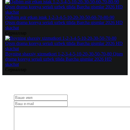
Qalbim asir etkan istak 1-2-3-4-5-10-20-30-50-60-70-80-90
Qism drama koreya seriali uzbek tilida Barcha qismlar 2026 HD
skachat
Сериаллар
Boyning shaxsiy xizmatkori 1-2-3-4-5-10-20-30-50-70-80 Qism
drama koreya seriali uzbek tilida Barcha qismlar 2026 HD
skachat
Сериаллар
Добавить
комментарий