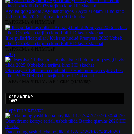
Ayollar qo'zg'oloni / Ayollar dunyosi / Ayollar olami Hind kino
Uzbek tilida 2026 tarjima kino HD skachat
ТАРЖИМА ФИЛМЛАР
Iflos pullarIflos pullar / Kulrang hudud Premyera 2026 Uzbek
tilida O'zbekcha tarjima kino Full HD tas-ix skachat
ТАРЖИМА ФИЛМЛАР
720p
Obsessiya / Telbalarcha muhabbat / Haddan ortiq sevgi Uzbek
tilida 2025 O'zbekcha tarjima kino HD skachat
ТАРЖИМА ФИЛМЛАР / Ужас фильмлар
СЕРИАЛЛАР
1697
Перейти в каталог
Dadamning yashirincha boyliklari 1-2-3-4-5-10-20-30-40-50