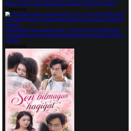
Korea seriali Uzbek tilida Barcha qismlar 2026 HD skachat
Сериаллар
Qiyinchilik ortida onaning baxti 1-2-3-4-5-10-20-30-40-50-65
Qism drama koreya seriali uzbek tilida Barcha qismlar 2026 HD
skachat
Сериаллар