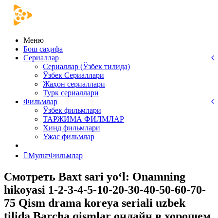
Меню
Бош саҳифа
Сериаллар
Сериаллар (Ўзбек тилида)
Ўзбек Сериаллари
Жаҳон сериаллари
Турк сериаллари
Фильмлар
Ўзбек фильмлари
ТАРЖИМА ФИЛМЛАР
Ҳинд фильмлари
Ужас фильмлар
МультФильмлар
Смотреть Baxt sari yo‘l: Onamning
hikoyasi 1-2-3-4-5-10-20-30-40-50-60-70-
75 Qism drama koreya seriali uzbek
tilida Barcha qismlar онлайн в хорошем