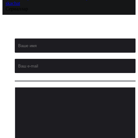
skachat
Сериаллар
Добавить
комментарий