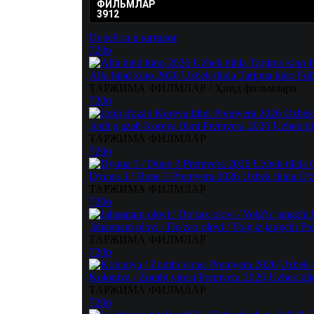
ФИЛЬМЛАР
3912
Перейти в каталог
720p
Alfa hind kino 2026 Uzbek tilida Tarjima kino Ful
ТАРЖИМА ФИЛМЛАР / Ҳинд фильмлари
720p
Jonli g'azab Koreya filmi Premyera 2026 Uzbek ti
ТАРЖИМА ФИЛМЛАР
720p
Dyuna 3 / Dune 3 Premyera 2026 Uzbek tilida O'zb
ТАРЖИМА ФИЛМЛАР
720p
Jahannam olovi / Do'zax olovi / Yolg'iz jangchi P
ТАРЖИМА ФИЛМЛАР
720p
Koloniya / Zombi virusi Premyera 2026 Uzbek tili
ТАРЖИМА ФИЛМЛАР
720p