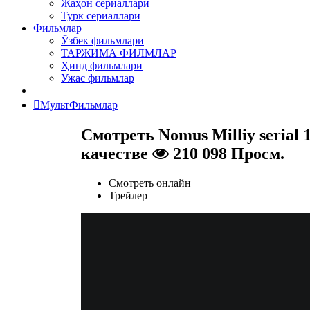
Жаҳон сериаллари
Турк сериаллари
Фильмлар
Ўзбек фильмлари
ТАРЖИМА ФИЛМЛАР
Ҳинд фильмлари
Ужас фильмлар
МультФильмлар
Смотреть Nomus Milliy serial 
качестве
210 098 Просм.
Смотреть онлайн
Трейлер