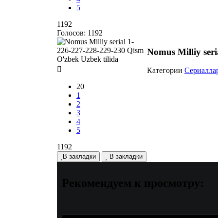
5
1192
Голосов:
1192
Nomus Milliy ser
Категории
Сериалла
20
1
2
3
4
5
1192
В закладки
В закладки
Рекомендуем
к просмотру: