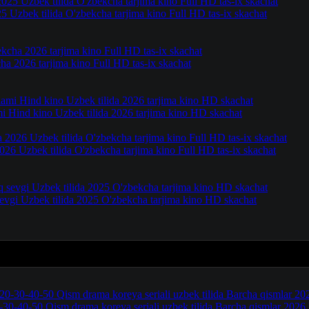
025 Uzbek tilida O'zbekcha tarjima kino Full HD tas-ix skachat
a 2026 tarjima kino Full HD tas-ix skachat
ami Hind kino Uzbek tilida 2026 tarjima kino HD skachat
2026 Uzbek tilida O'zbekcha tarjima kino Full HD tas-ix skachat
sevgi Uzbek tilida 2025 O'zbekcha tarjima kino HD skachat
-30-40-50 Qism drama koreya seriali uzbek tilida Barcha qismlar 202