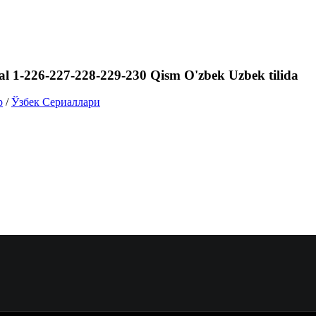
ial 1-226-227-228-229-230 Qism O'zbek Uzbek tilida
р
/
Ўзбек Сериаллари