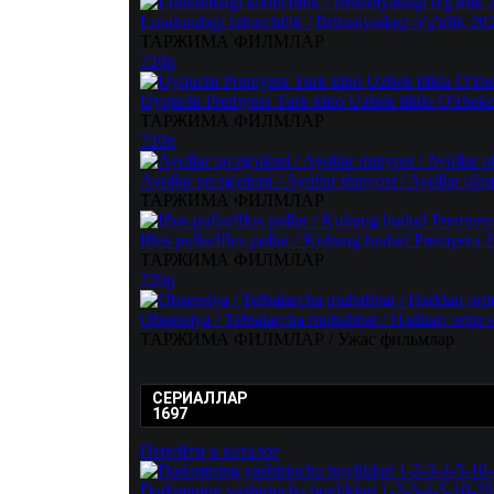
Londondagi talonchilik / Britaniyadagi o'g'irlik 2
ТАРЖИМА ФИЛМЛАР
720p
Uyquchi Premyera Turk kino Uzbek tilida O'zbekch
ТАРЖИМА ФИЛМЛАР
720p
Ayollar qo'zg'oloni / Ayollar dunyosi / Ayollar ol
ТАРЖИМА ФИЛМЛАР
Iflos pullarIflos pullar / Kulrang hudud Premyera 
ТАРЖИМА ФИЛМЛАР
720p
Obsessiya / Telbalarcha muhabbat / Haddan ortiq 
ТАРЖИМА ФИЛМЛАР / Ужас фильмлар
СЕРИАЛЛАР
1697
Перейти в каталог
Dadamning yashirincha boyliklari 1-2-3-4-5-10-20