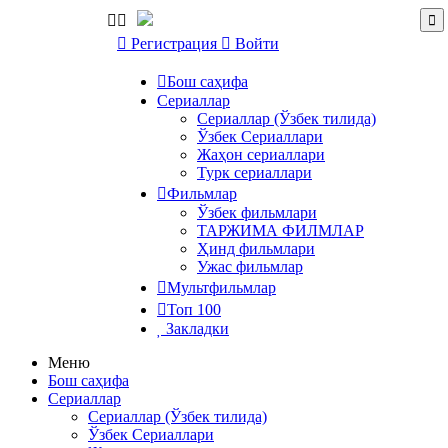
Регистрация
Войти
Бош саҳифа
Сериаллар
Сериаллар (Ўзбек тилида)
Ўзбек Сериаллари
Жаҳон сериаллари
Турк сериаллари
Фильмлар
Ўзбек фильмлари
ТАРЖИМА ФИЛМЛАР
Ҳинд фильмлари
Ужас фильмлар
Мультфильмлар
Топ 100
Закладки
Меню
Бош саҳифа
Сериаллар
Сериаллар (Ўзбек тилида)
Ўзбек Сериаллари