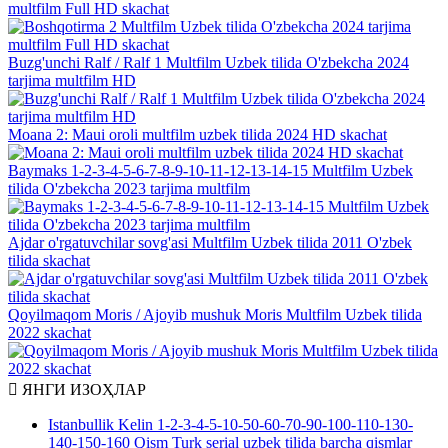
multfilm Full HD skachat
Buzg'unchi Ralf / Ralf 1 Multfilm Uzbek tilida O'zbekcha 2024
tarjima multfilm HD
Moana 2: Maui oroli multfilm uzbek tilida 2024 HD skachat
Baymaks 1-2-3-4-5-6-7-8-9-10-11-12-13-14-15 Multfilm Uzbek
tilida O'zbekcha 2023 tarjima multfilm
Ajdar o'rgatuvchilar sovg'asi Multfilm Uzbek tilida 2011 O'zbek
tilida skachat
Qoyilmaqom Moris / Ajoyib mushuk Moris Multfilm Uzbek tilida
2022 skachat
ЯНГИ
ИЗОҲЛАР
Istanbullik Kelin 1-2-3-4-5-10-50-60-70-90-100-110-130-
140-150-160 Qism Turk serial uzbek tilida barcha qismlar