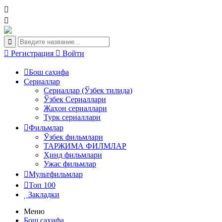
Регистрация
Войти
Бош саҳифа
Сериаллар
Сериаллар (Ўзбек тилида)
Ўзбек Сериаллари
Жаҳон сериаллари
Турк сериаллари
Фильмлар
Ўзбек фильмлари
ТАРЖИМА ФИЛМЛАР
Ҳинд фильмлари
Ужас фильмлар
Мультфильмлар
Топ 100
Закладки
Меню
Бош саҳифа