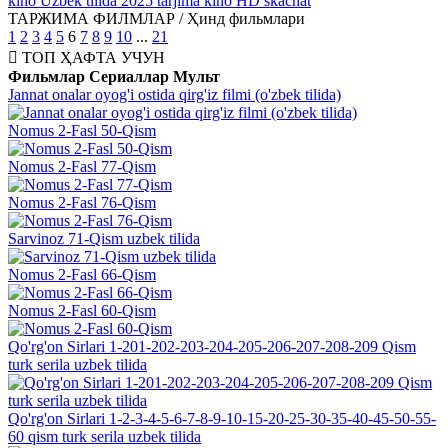
kino Uzbek tilida 2025 tarjima kino HD skachat
ТАРЖИМА ФИЛМЛАР / Ҳинд фильмлари
1
2
3
4
5
6
7
8
9
10
...
21
ТОП
ҲАФТА УЧУН
Фильмлар
Сериаллар
Мульт
Jannat onalar oyog'i ostida qirg'iz filmi (o'zbek tilida)
Nomus 2-Fasl 50-Qism
Nomus 2-Fasl 77-Qism
Nomus 2-Fasl 76-Qism
Sarvinoz 71-Qism uzbek tilida
Nomus 2-Fasl 66-Qism
Nomus 2-Fasl 60-Qism
Qo'rg'on Sirlari 1-201-202-203-204-205-206-207-208-209 Qism
turk serila uzbek tilida
Qo'rg'on Sirlari 1-2-3-4-5-6-7-8-9-10-15-20-25-30-35-40-45-50-55-
60 qism turk serila uzbek tilida