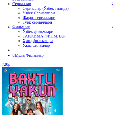
Сериаллар
Сериаллар (Ўзбек тилида)
Ўзбек Сериаллари
Жаҳон сериаллари
Турк сериаллари
Фильмлар
Ўзбек фильмлари
ТАРЖИМА ФИЛМЛАР
Ҳинд фильмлари
Ужас фильмлар
МультФильмлар
720p