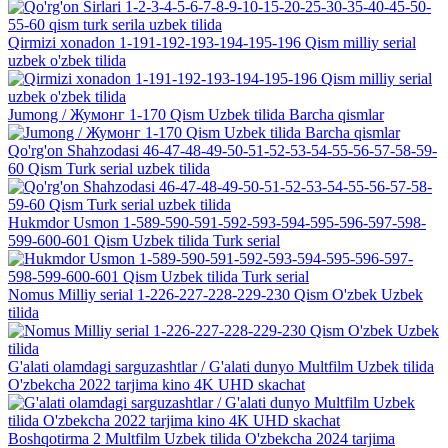
Qirmizi xonadon 1-191-192-193-194-195-196 Qism milliy serial
uzbek o'zbek tilida
Jumong / Жумонг 1-170 Qism Uzbek tilida Barcha qismlar
Qo'rg'on Shahzodasi 46-47-48-49-50-51-52-53-54-55-56-57-58-59-
60 Qism Turk serial uzbek tilida
Hukmdor Usmon 1-589-590-591-592-593-594-595-596-597-598-
599-600-601 Qism Uzbek tilida Turk serial
Nomus Milliy serial 1-226-227-228-229-230 Qism O'zbek Uzbek
tilida
G'alati olamdagi sarguzashtlar / G'alati dunyo Multfilm Uzbek tilida
O'zbekcha 2022 tarjima kino 4K UHD skachat
Boshqotirma 2 Multfilm Uzbek tilida O'zbekcha 2024 tarjima