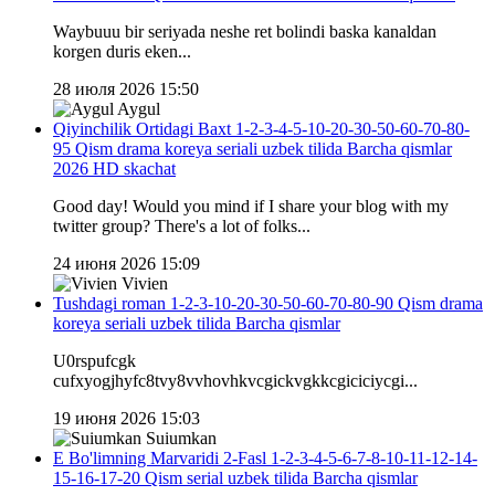
Waybuuu bir seriyada neshe ret bolindi baska kanaldan
korgen duris eken...
28 июля 2026 15:50
Aygul
Qiyinchilik Ortidagi Baxt 1-2-3-4-5-10-20-30-50-60-70-80-
95 Qism drama koreya seriali uzbek tilida Barcha qismlar
2026 HD skachat
Good day! Would you mind if I share your blog with my
twitter group? There's a lot of folks...
24 июня 2026 15:09
Vivien
Tushdagi roman 1-2-3-10-20-30-50-60-70-80-90 Qism drama
koreya seriali uzbek tilida Barcha qismlar
U0rspufcgk
cufxyogjhyfc8tvy8vvhovhkvcgickvgkkcgiciciycgi...
19 июня 2026 15:03
Suiumkan
E Bo'limning Marvaridi 2-Fasl 1-2-3-4-5-6-7-8-10-11-12-14-
15-16-17-20 Qism serial uzbek tilida Barcha qismlar