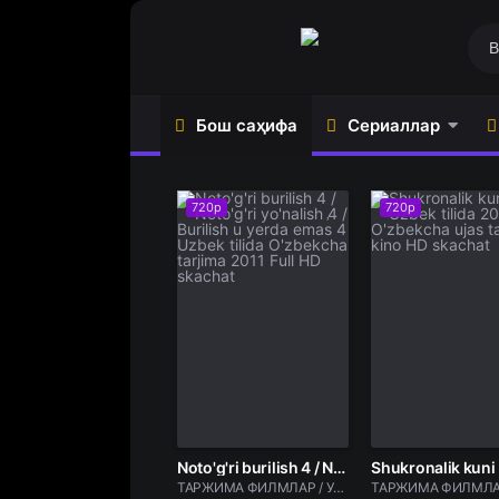
Бош саҳифа
Сериаллар
720p
720p
Сериаллар (Ўзбек тилида)
Ўзбек фильмлари
Ўзбек Сериаллари
ТАРЖИМА ФИЛМЛАР
Жаҳон сериаллари
Ҳинд фильмлари
Турк сериаллари
Ужас фильмлар
Noto'g'ri burilish 4 / Noto'g'ri yo'nalish 4 / Burilish u yerda emas 4 Uzbek tilida O'zbekcha tarjima 2011 Full HD skachat
ТАРЖИМА ФИЛМЛАР / Ужас фильмлар