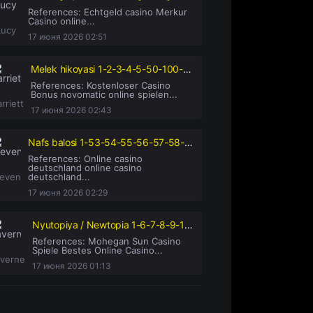
References: Echtgeld casino Merkur
Casino online...
Lucy
17 июня 2026 02:51
Melek hikoyasi 1-2-3-4-5-50-100-150-200-250-300 qism Turk seriali barcha qismlar Uzbek tilida 2021 HD
References: Kostenloser Casino
Bonus novomatic online spielen...
rriett
17 июня 2026 02:43
Nafs balosi 1-53-54-55-56-57-58-59-60-61-62-63-64 Qism milliy serial uzbek o'zbek tilida 2024
References: Online casino
deutschland online casino
teven
deutschland...
17 июня 2026 02:29
Nyutopiya / Newtopia 1-6-7-8-9-10-11-12-13-14-15 Qism koreys serial barcha qismlari uzbek o'zbek tilida
References: Mohegan Sun Casino
Spiele Bestes Online Casino...
averne
17 июня 2026 01:13