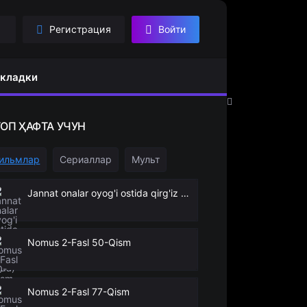
Регистрация
Войти
кладки
ТОП
ҲАФТА УЧУН
ильмлар
Сериаллар
Мульт
Jannat onalar oyog'i ostida qirg'iz filmi (o'zbek tilida)
Nomus 2-Fasl 50-Qism
Nomus 2-Fasl 77-Qism