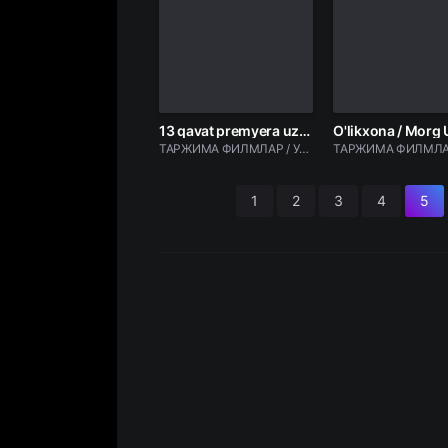
13 qavat premyera uzbek o'zbek tilida Ujas film 2025 tarjima kino HD skachat
ТАРЖИМА ФИЛМЛАР / Ужас фильмлар
1
2
3
4
5