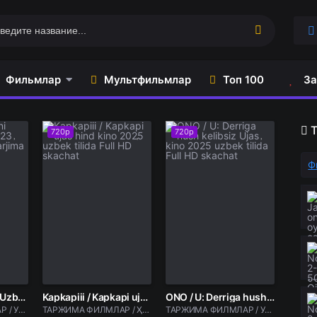
Фильмлар
Мультфильмлар
Топ 100
За
720p
720p
Ф
Shukronalik kuni Uzbek tilida 2023 O'zbekcha ujas tarjima kino HD skachat
Kapkapiii / Kapkapi ujas hind kino 2025 uzbek tilida Full HD skachat
ONO / U: Derriga hush kelibsiz Ujas kino 2025 uzbek tilida Full HD skachat
ТАРЖИМА ФИЛМЛАР / Ужас фильмлар
ТАРЖИМА ФИЛМЛАР / Ҳинд фильмлари / Ужас фильмлар
ТАРЖИМА ФИЛМЛАР / Ужас фильмлар