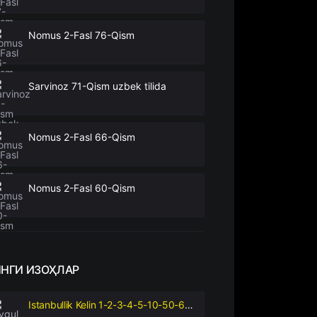
Nomus 2-Fasl 76-Qism
Sarvinoz 71-Qism uzbek tilida
Nomus 2-Fasl 66-Qism
Nomus 2-Fasl 60-Qism
ЯНГИ
ИЗОҲЛАР
Istanbullik Kelin 1-2-3-4-5-10-50-60-70-90-100-110-130-140-150-160 Qism Turk serial uzbek tilida barcha qismlar