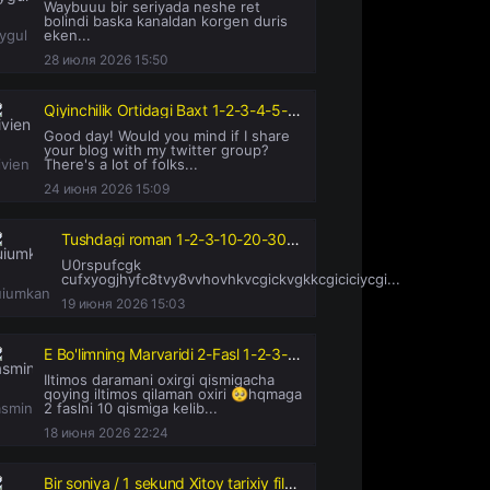
Waybuuu bir seriyada neshe ret
bolindi baska kanaldan korgen duris
ygul
eken...
28 июля 2026 15:50
Qiyinchilik Ortidagi Baxt 1-2-3-4-5-10-20-30-50-60-70-80-95 Qism drama koreya seriali uzbek tilida Barcha qismlar 2026 HD skachat
Good day! Would you mind if I share
your blog with my twitter group?
ivien
There's a lot of folks...
24 июня 2026 15:09
Tushdagi roman 1-2-3-10-20-30-50-60-70-80-90 Qism drama koreya seriali uzbek tilida Barcha qismlar
U0rspufcgk
cufxyogjhyfc8tvy8vvhovhkvcgickvgkkcgiciciycgi...
uiumkan
19 июня 2026 15:03
E Bo'limning Marvaridi 2-Fasl 1-2-3-4-5-6-7-8-10-11-12-14-15-16-17-20 Qism serial uzbek tilida Barcha qismlar
Iltimos daramani oxirgi qismigacha
qoying iltimos qilaman oxiri 🥺hqmaga
asmin
2 faslni 10 qismiga kelib...
18 июня 2026 22:24
Bir soniya / 1 sekund Xitoy tarixiy filmi Uzbek tilida 2019 tarjima kino