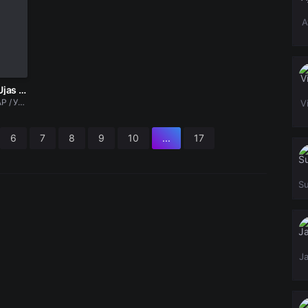
A
O'likxona / Morg Ujas film Uzbek tilida O'zbekcha 2024 tarjima kino Full HD skachat
ТАРЖИМА ФИЛМЛАР / Ужас фильмлар
V
6
7
8
9
10
...
17
S
J